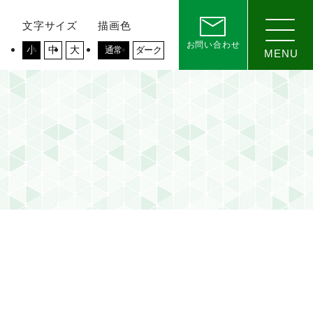
文字サイズ
描画色
お問い合わせ
小
中
大
通常
ダーク