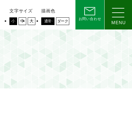
文字サイズ
描画色
お問い合わせ
小
中
大
通常
ダーク