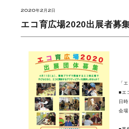
2020年2月2日
エコ育広場2020出展者募
「エ
■エ
日時
会場