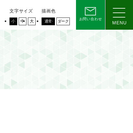
文字サイズ
描画色
お問い合わせ
小
中
大
通常
ダーク