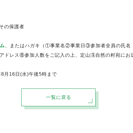
時
とその保護者
ム
、またはハガキ（①事業名②事業日③参加者全員の氏名
アドレス⑧参加人数をご記入の上、定山渓自然の村宛にお
年8月16日(水)午後5時まで
一覧に戻る