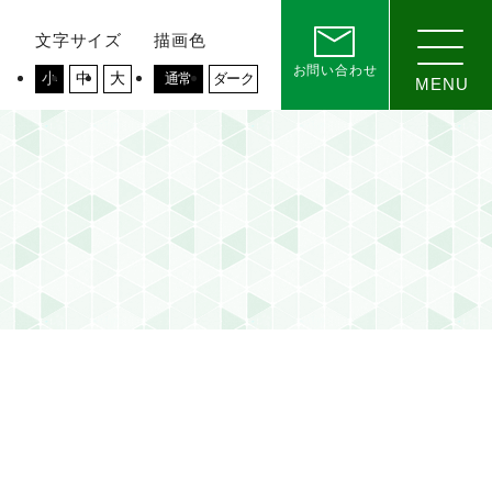
文字サイズ
描画色
お問い合わせ
小
中
大
通常
ダーク